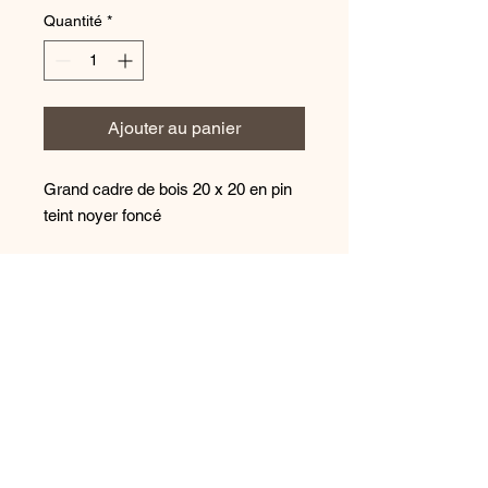
Quantité
*
Ajouter au panier
Grand cadre de bois 20 x 20 en pin
teint noyer foncé
Prévoir un délai de 14 jours
ouvrables pour la création et
livraison de votre commande qui
sera créée avec tout plein d'LOVE!
© 2021 par Bois, Acier & Cie.